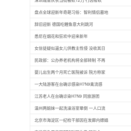
深圳城管队长当街被砍12刀 行凶者砍
盘点全球迎新年奇葩习俗：智利情侣墓地
辞旧迎新 德国吃鲤鱼意大利跳河
悉尼在烟花和狂欢中迎来新年
女信徒疑似逼女儿供教主性侵 没收其日
民政部：公办养老机构将全部转制 不再
婴儿出生两个月死亡医院被诉 院方称家
一大陆游客在台确诊感染H7N9禽流感
江苏老人在台确诊染H7N9 同旅游团
温州两姐妹一起洗澡浴室晕倒 一人口流
北京市海淀区一纪检干部因在发廊内嫖娼