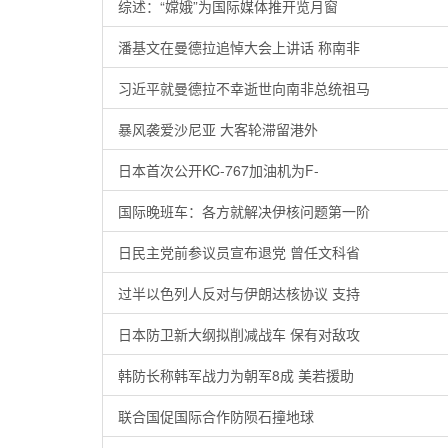
综述：“嫦娥”为国际媒体推开览月窗
潘基文在曼德拉追悼大会上讲话 称南非
习近平就曼德拉不幸逝世向南非总统祖马
暴风袭爱沙尼亚 大客轮滞留港外
日本首次公开KC-767加油机为F-
国际晚班车：各方就解决伊核问题第一阶
日民主党前参议员宣布退党 曾任文科省
过半以色列人反对与伊朗达核协议 支持
日本防卫新大纲拟削减战车 保有对敌攻
韩防长称韩军战力为朝军8成 美若援助
联合国促国际合作防陨石撞地球