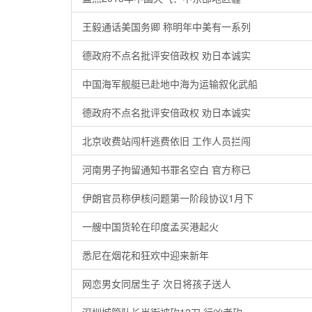
王毅通话美国务卿 称明年中美有一系列
德政府不点名批评安倍政权 劝日本诚实
中国海军舰艇已赴地中海为运输叙化武船
德政府不点名批评安倍政权 劝日本诚实
北京收费站闯杆逃费依旧 工作人员拦闯
河南男子拘留通知书罪名空白 官方称已
伊朗官员称伊核问题第一阶段协议1月下
一艘中国货轮在印度孟买港起火
悉尼在烟花和狂欢中迎来新年
网恋男女同居生子 次日将孩子送人