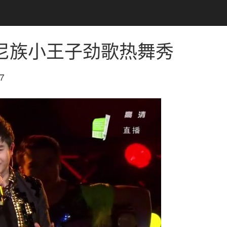
哈尼族小王子劲歌热舞秀
7