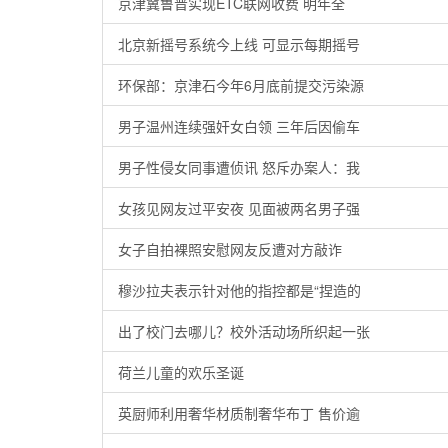
京津冀鲁晋实现ETC联网收费 明年全
北京新摇号系统今上线 可显示每期摇号
环保部：京津石今年6月底前提交污染源
男子温州连续强奸女白领 三年后因偷车
男子性侵女同事遭侦讯 怒斥办案人：我
女孩见网友过平安夜 见面被两名男子强
女子自拍裸照安慰网友反遭对方敲诈
穆沙拉夫表示针对他的指控都是“捏造的
出了校门去哪儿？校外活动场所织起一张
荷兰儿童的欢乐圣诞
英厨师利用奢华材质制奢华布丁 售价逾